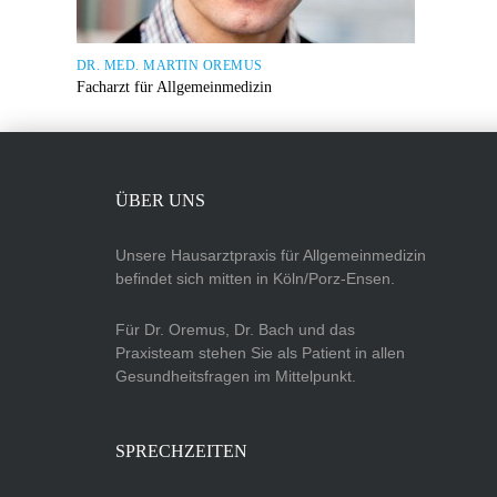
DR. MED. MARTIN OREMUS
Facharzt für Allgemeinmedizin
ÜBER UNS
Unsere Hausarztpraxis für Allgemeinmedizin
befindet sich mitten in Köln/Porz-Ensen.
Für Dr. Oremus, Dr. Bach und das
Praxisteam stehen Sie als Patient in allen
Gesundheitsfragen im Mittelpunkt.
SPRECHZEITEN